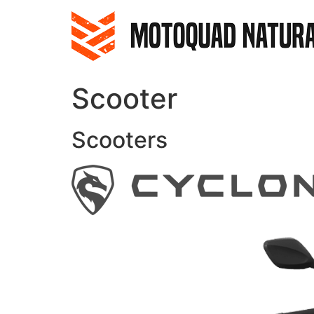
Ir
al
contenido
Scooter
Scooters